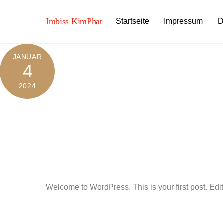
Skip
to
Imbiss KimPhat
Startseite
Impressum
D
content
JANUAR
4
2024
Welcome to WordPress. This is your first post. Edit o