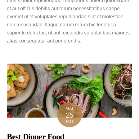
omnis dolor repellendus. Temporibus autem quibusdam
et aut officiis debitis aut rerum necessitatibus saepe
eveniet ut et voluptates repudiandae sint et molestiae
non recusandae. Itaque earum rerum hic tenetur a
sapiente delectus, ut aut reiciendis voluptatibus maiores
alias consequatur aut perferendis.
MAI
25
2021
Best Dinner Food