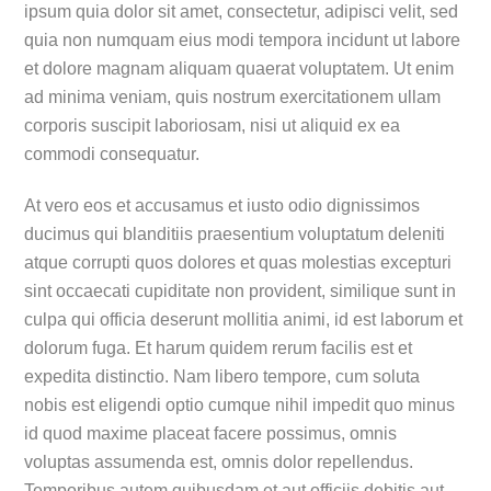
ipsum quia dolor sit amet, consectetur, adipisci velit, sed
quia non numquam eius modi tempora incidunt ut labore
et dolore magnam aliquam quaerat voluptatem. Ut enim
ad minima veniam, quis nostrum exercitationem ullam
corporis suscipit laboriosam, nisi ut aliquid ex ea
commodi consequatur.
At vero eos et accusamus et iusto odio dignissimos
ducimus qui blanditiis praesentium voluptatum deleniti
atque corrupti quos dolores et quas molestias excepturi
sint occaecati cupiditate non provident, similique sunt in
culpa qui officia deserunt mollitia animi, id est laborum et
dolorum fuga. Et harum quidem rerum facilis est et
expedita distinctio. Nam libero tempore, cum soluta
nobis est eligendi optio cumque nihil impedit quo minus
id quod maxime placeat facere possimus, omnis
voluptas assumenda est, omnis dolor repellendus.
Temporibus autem quibusdam et aut officiis debitis aut