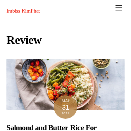
Skip
Men
Imbiss KimPhat
to
content
Review
MAI
31
2021
Salmond and Butter Rice For