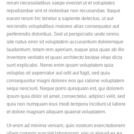
rerum necessitatibus saepe eveniet ut et voluptates
repudiandae sint et molestiae non recusandae. Itaque
earum rerum hic tenetur a sapiente delectus, ut aut
reiciendis voluptatibus maiores alias consequatur aut
perferendis doloribus. Sed ut perspiciatis unde omnis
iste natus error sit voluptatem accusantium doloremque
laudantium, totam rem aperiam, eaque ipsa quae ab illo
inventore veritatis et quasi architecto beatae vitae dicta
sunt explicabo. Nemo enim ipsam voluptatem quia
voluptas sit aspernatur aut odit aut fugit, sed quia
consequuntur magni dolores eos qui ratione voluptatem
sequi nesciunt. Neque porro quisquam est, qui dolorem
ipsum quia dolor sit amet, consectetur, adipisci velit, sed
quia non numquam eius modi tempora incidunt ut labore
et dolore magnam aliquam quaerat voluptatem.
Ut enim ad minima veniam, quis nostrum exercitationem
ullam corporis suscipit laboriosam, nisi ut aliquid ex ea