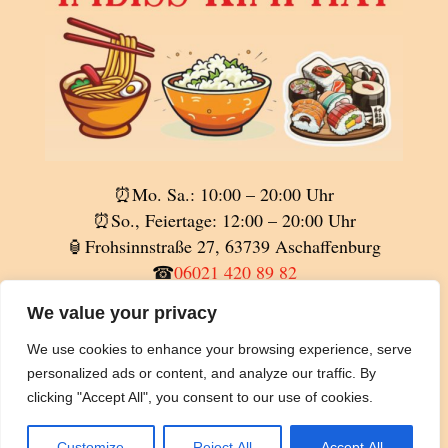
⏰Mo. Sa.: 10:00 – 20:00 Uhr
⏰So., Feiertage: 12:00 – 20:00 Uhr
🏮Frohsinnstraße 27, 63739 Aschaffenburg
☎
06021 420 89 82
📲
01590 6418046
We value your privacy
📝
sunflower.tea.de@gmail.com
🥡Nur zum Mitnehmen
We use cookies to enhance your browsing experience, serve
personalized ads or content, and analyze our traffic. By
clicking "Accept All", you consent to our use of cookies.
©
Imbiss KimPhat
2026
Customize
Reject All
Accept All