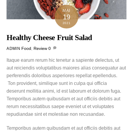
MAI
19
2021
Healthy Cheese Fruit Salad
Food
,
Review
0
ADMIN
Itaque earum rerum hic tenetur a sapiente delectus, ut
aut reiciendis voluptatibus maiores alias consequatur aut
perferendis doloribus asperiores repellat epellendus.
Ton provident, similique sunt in culpa qui officia
deserunt mollitia animi, id est laborum et dolorum fuga.
Temporibus autem quibusdam et aut officiis debitis aut
rerum necessitatibus saepe eveniet ut et voluptates
repudiandae sint et molestiae non recusandae.
Temporibus autem quibusdam et aut officiis debitis aut