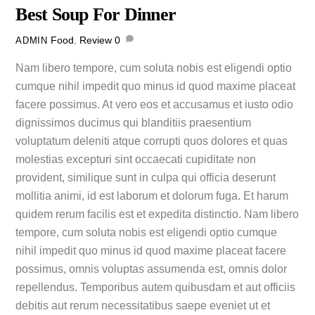
Best Soup For Dinner
Food
,
Review
0
ADMIN
Nam libero tempore, cum soluta nobis est eligendi optio
cumque nihil impedit quo minus id quod maxime placeat
facere possimus. At vero eos et accusamus et iusto odio
dignissimos ducimus qui blanditiis praesentium
voluptatum deleniti atque corrupti quos dolores et quas
molestias excepturi sint occaecati cupiditate non
provident, similique sunt in culpa qui officia deserunt
mollitia animi, id est laborum et dolorum fuga. Et harum
quidem rerum facilis est et expedita distinctio. Nam libero
tempore, cum soluta nobis est eligendi optio cumque
nihil impedit quo minus id quod maxime placeat facere
possimus, omnis voluptas assumenda est, omnis dolor
repellendus. Temporibus autem quibusdam et aut officiis
debitis aut rerum necessitatibus saepe eveniet ut et